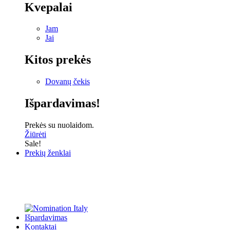
Kvepalai
Jam
Jai
Kitos prekės
Dovanų čekis
Išpardavimas!
Prekės su nuolaidom.
Žiūrėti
Sale!
Prekių ženklai
Išpardavimas
Kontaktai