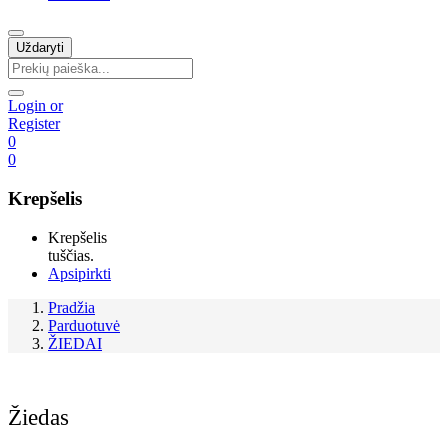
Uždaryti
Login or
Register
0
0
Krepšelis
Krepšelis
tuščias.
Apsipirkti
Pradžia
Parduotuvė
ŽIEDAI
Žiedas