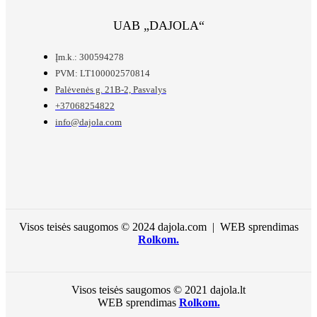
UAB „DAJOLA“
Įm.k.: 300594278
PVM: LT100002570814
Palėvenės g. 21B-2, Pasvalys
+37068254822
info@dajola.com
Visos teisės saugomos © 2024 dajola.com | WEB sprendimas
Rolkom.
Visos teisės saugomos © 2021 dajola.lt
WEB sprendimas
Rolkom.