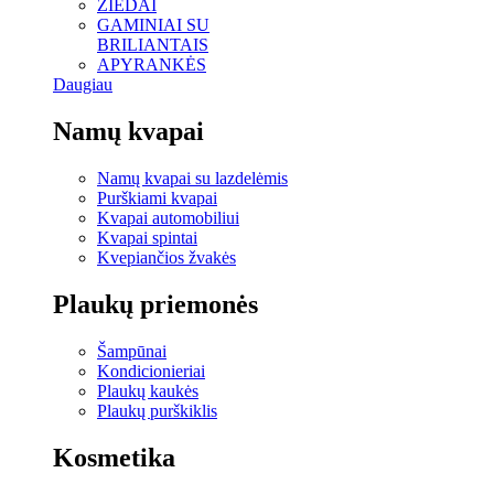
ŽIEDAI
GAMINIAI SU
BRILIANTAIS
APYRANKĖS
Daugiau
Namų kvapai
Namų kvapai su lazdelėmis
Purškiami kvapai
Kvapai automobiliui
Kvapai spintai
Kvepiančios žvakės
Plaukų priemonės
Šampūnai
Kondicionieriai
Plaukų kaukės
Plaukų purškiklis
Kosmetika