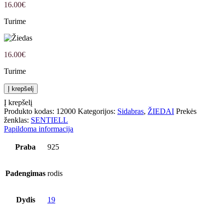
16.00
€
Turime
16.00
€
Turime
produkto
Į krepšelį
kiekis: Žiedas
Į krepšelį
Produkto kodas:
12000
Kategorijos:
Sidabras
,
ŽIEDAI
Prekės
ženklas:
SENTIELL
Papildoma informacija
Praba
925
Padengimas
rodis
Dydis
19