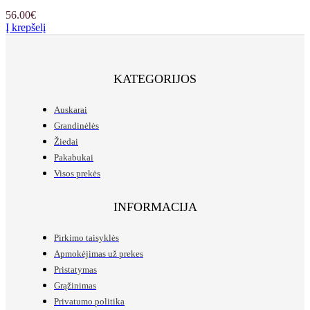
56.00
€
Į krepšelį
KATEGORIJOS
Auskarai
Grandinėlės
Žiedai
Pakabukai
Visos prekės
INFORMACIJA
Pirkimo taisyklės
Apmokėjimas už prekes
Pristatymas
Grąžinimas
Privatumo politika