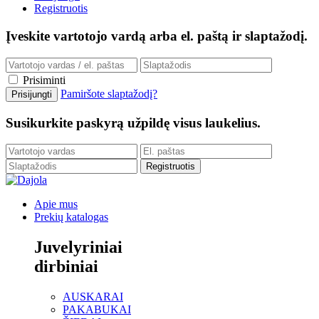
Registruotis
Įveskite vartotojo vardą arba el. paštą ir slaptažodį.
Prisiminti
Pamiršote slaptažodį?
Susikurkite paskyrą užpildę visus laukelius.
Apie mus
Prekių katalogas
Juvelyriniai
dirbiniai
AUSKARAI
PAKABUKAI