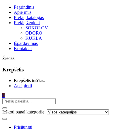
Pagrindinis
Apie mus
Prekių katalogas
Prekių ženklai
SOKOLOV
ODORO
KUKLA
Išpardavimas
Kontaktai
Žiedas
Krepšelis
Krepšelis tuščias.
Apsipirkti
0
Ieškoti pagal kategoriją:
Prisijungti