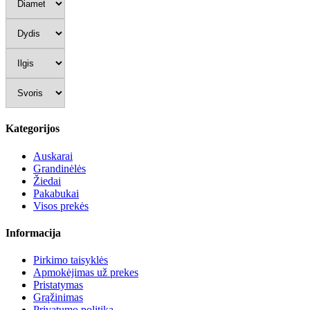
Kategorijos
Auskarai
Grandinėlės
Žiedai
Pakabukai
Visos prekės
Informacija
Pirkimo taisyklės
Apmokėjimas už prekes
Pristatymas
Grąžinimas
Privatumo politika