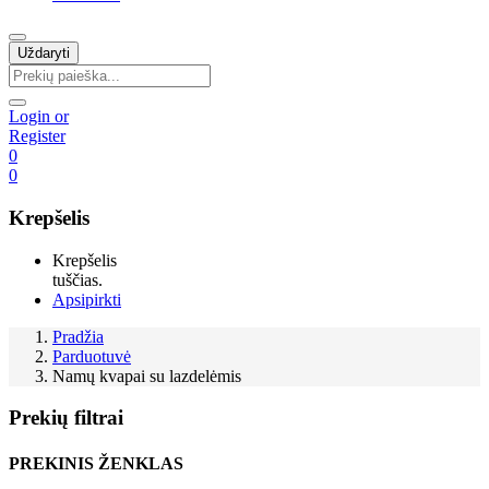
Uždaryti
Login or
Register
0
0
Krepšelis
Krepšelis
tuščias.
Apsipirkti
Pradžia
Parduotuvė
Namų kvapai su lazdelėmis
Prekių filtrai
PREKINIS ŽENKLAS