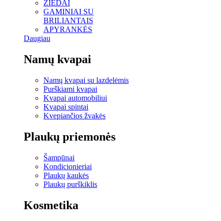
ŽIEDAI
GAMINIAI SU
BRILIANTAIS
APYRANKĖS
Daugiau
Namų kvapai
Namų kvapai su lazdelėmis
Purškiami kvapai
Kvapai automobiliui
Kvapai spintai
Kvepiančios žvakės
Plaukų priemonės
Šampūnai
Kondicionieriai
Plaukų kaukės
Plaukų purškiklis
Kosmetika