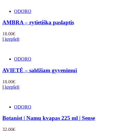
ODORO
AMBRA – rytietiška paslaptis
18.00
€
Į krepšelį
ODORO
AVIETĖ – saldžiam gyvenimui
18.00
€
Į krepšelį
ODORO
Botanist | Namų kvapas 225 ml | Sense
32.00
€