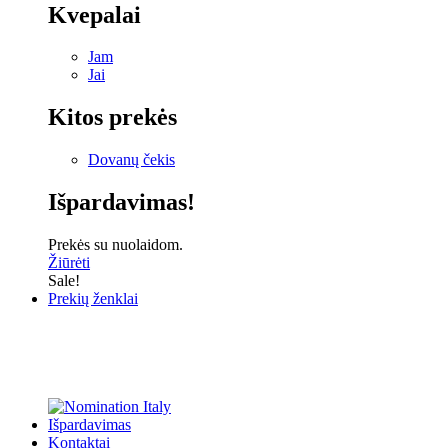
Kvepalai
Jam
Jai
Kitos prekės
Dovanų čekis
Išpardavimas!
Prekės su nuolaidom.
Žiūrėti
Sale!
Prekių ženklai
Išpardavimas
Kontaktai