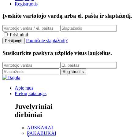
Registruotis
Įveskite vartotojo vardą arba el. paštą ir slaptažodį.
Prisiminti
Pamiršote slaptažodį?
Susikurkite paskyrą užpildę visus laukelius.
Apie mus
Prekių katalogas
Juvelyriniai
dirbiniai
AUSKARAI
PAKABUKAI