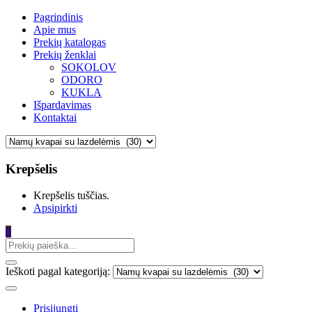
Pagrindinis
Apie mus
Prekių katalogas
Prekių ženklai
SOKOLOV
ODORO
KUKLA
Išpardavimas
Kontaktai
Krepšelis
Krepšelis tuščias.
Apsipirkti
0
Ieškoti pagal kategoriją:
Prisijungti