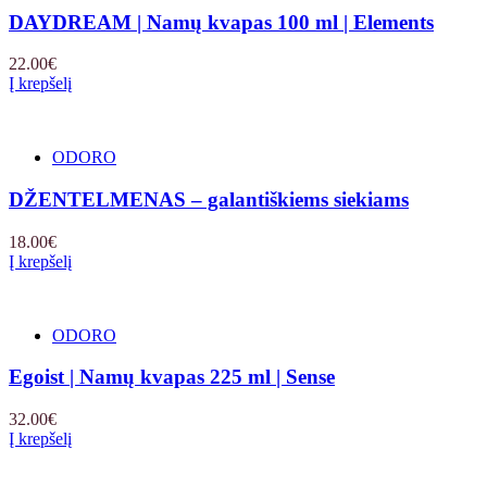
DAYDREAM | Namų kvapas 100 ml | Elements
22.00
€
Į krepšelį
ODORO
DŽENTELMENAS – galantiškiems siekiams
18.00
€
Į krepšelį
ODORO
Egoist | Namų kvapas 225 ml | Sense
32.00
€
Į krepšelį