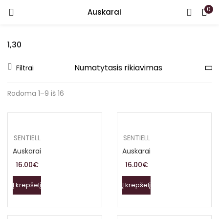
0
Auskarai
PRISIJUNGTI
REGISTRUOTIS
1,30
Įveskite vartotojo vardą arba el. paštą ir slaptažodį.
Filtrai
Rodoma 1–9 iš 16
Prisiminti
SENTIELL
SENTIELL
Auskarai
Auskarai
Pamiršote slaptažodį?
16.00
€
16.00
€
Į krepšelį
Į krepšelį