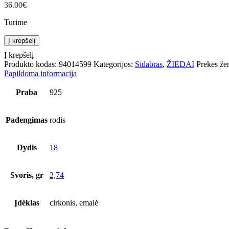
36.00
€
Turime
produkto kiekis: Žiedas
Į krepšelį
Į krepšelį
Produkto kodas:
94014599
Kategorijos:
Sidabras
,
ŽIEDAI
Prekės že
Papildoma informacija
Praba
925
Padengimas
rodis
Dydis
18
Svoris, gr
2,74
Įdėklas
cirkonis, emalė