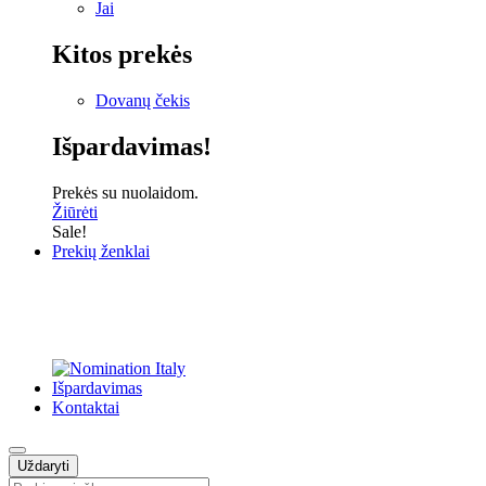
Jai
Kitos prekės
Dovanų čekis
Išpardavimas!
Prekės su nuolaidom.
Žiūrėti
Sale!
Prekių ženklai
Išpardavimas
Kontaktai
Uždaryti