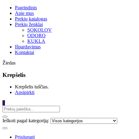
Pagrindinis
Apie mus
Prekių katalogas
Prekių ženklai
SOKOLOV
ODORO
KUKLA
Išpardavimas
Kontaktai
Žiedas
Krepšelis
Krepšelis tuščias.
Apsipirkti
0
Ieškoti pagal kategoriją:
Prisijungti