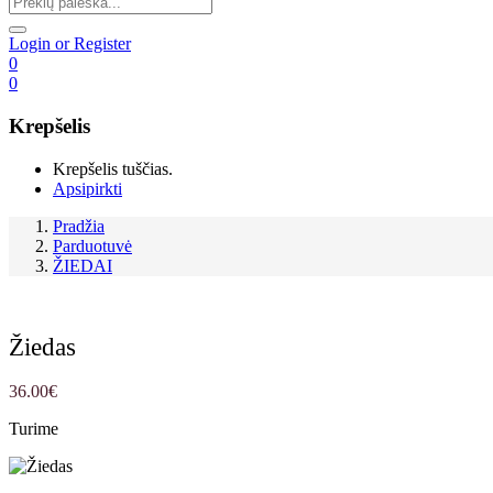
Login or Register
0
0
Krepšelis
Krepšelis tuščias.
Apsipirkti
Pradžia
Parduotuvė
ŽIEDAI
Žiedas
36.00
€
Turime