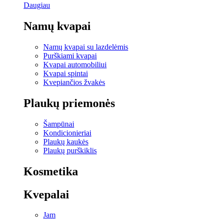
Daugiau
Namų kvapai
Namų kvapai su lazdelėmis
Purškiami kvapai
Kvapai automobiliui
Kvapai spintai
Kvepiančios žvakės
Plaukų priemonės
Šampūnai
Kondicionieriai
Plaukų kaukės
Plaukų purškiklis
Kosmetika
Kvepalai
Jam