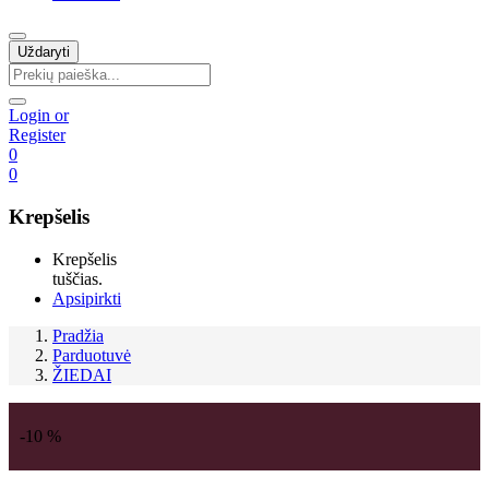
Uždaryti
Login or
Register
0
0
Krepšelis
Krepšelis
tuščias.
Apsipirkti
Pradžia
Parduotuvė
ŽIEDAI
-10 %