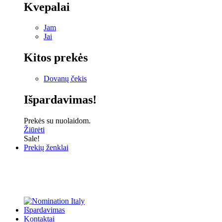
Kvepalai
Jam
Jai
Kitos prekės
Dovanų čekis
Išpardavimas!
Prekės su nuolaidom.
Žiūrėti
Sale!
Prekių ženklai
Išpardavimas
Kontaktai