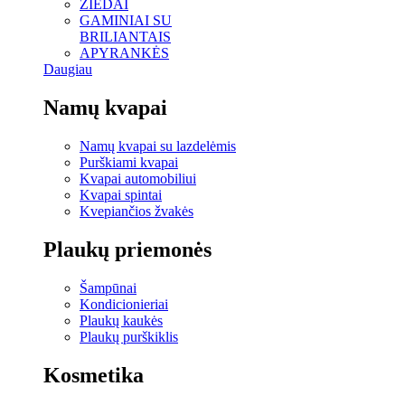
ŽIEDAI
GAMINIAI SU
BRILIANTAIS
APYRANKĖS
Daugiau
Namų kvapai
Namų kvapai su lazdelėmis
Purškiami kvapai
Kvapai automobiliui
Kvapai spintai
Kvepiančios žvakės
Plaukų priemonės
Šampūnai
Kondicionieriai
Plaukų kaukės
Plaukų purškiklis
Kosmetika