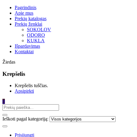
Pagrindinis
Apie mus
Prekių katalogas
Prekių ženklai
SOKOLOV
ODORO
KUKLA
Išpardavimas
Kontaktai
Žiedas
Krepšelis
Krepšelis tuščias.
Apsipirkti
0
Ieškoti pagal kategoriją:
Prisijungti