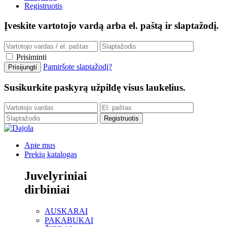
Registruotis
Įveskite vartotojo vardą arba el. paštą ir slaptažodį.
Prisiminti
Pamiršote slaptažodį?
Susikurkite paskyrą užpildę visus laukelius.
Apie mus
Prekių katalogas
Juvelyriniai
dirbiniai
AUSKARAI
PAKABUKAI