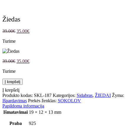
Žiedas
Original
Current
39.00
€
35.00
€
price
price
Turime
was:
is:
39.00€.
35.00€.
Original
Current
39.00
€
35.00
€
price
price
Turime
was:
is:
39.00€.
35.00€.
produkto
Į krepšelį
kiekis: Žiedas
Į krepšelį
Produkto kodas:
SKL-187
Kategorijos:
Sidabras
,
ŽIEDAI
Žyma:
Išpardavimas
Prekės ženklas:
SOKOLOV
Papildoma informacija
Išmatavimai
19 × 12 × 13 mm
Praba
925