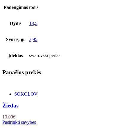
Padengimas
rodis
Dydis
18,5
Svoris, gr
3,95
Įdėklas
swarovski perlas
Panašios prekės
SOKOLOV
Žiedas
10.00
€
Pasirinkti savybes