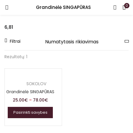
0
Grandinėlė SINGAPŪRAS
PRISIJUNGTI
REGISTRUOTIS
6,81
Įveskite vartotojo vardą arba el. paštą ir slaptažodį.
Filtrai
Rezultatų: 1
Prisiminti
SOKOLOV
Grandinėlė SINGAPŪRAS
Pamiršote slaptažodį?
Price
25.00
€
–
78.00
€
range:
Pasirinkti savybes
25.00€
through
78.00€