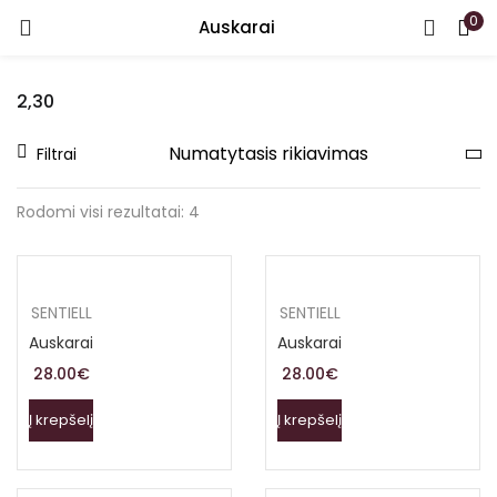
0
Auskarai
PRISIJUNGTI
REGISTRUOTIS
2,30
Įveskite vartotojo vardą arba el. paštą ir slaptažodį.
Filtrai
Rodomi visi rezultatai: 4
Prisiminti
SENTIELL
SENTIELL
Auskarai
Auskarai
Pamiršote slaptažodį?
28.00
€
28.00
€
Į krepšelį
Į krepšelį