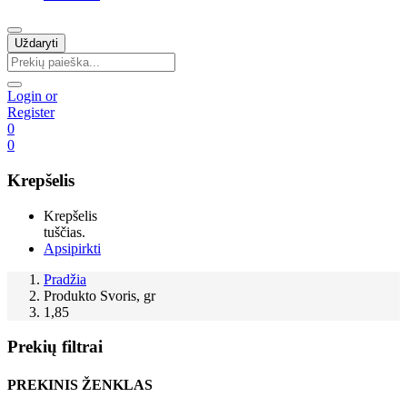
Uždaryti
Login or
Register
0
0
Krepšelis
Krepšelis
tuščias.
Apsipirkti
Pradžia
Produkto Svoris, gr
1,85
Prekių filtrai
PREKINIS ŽENKLAS