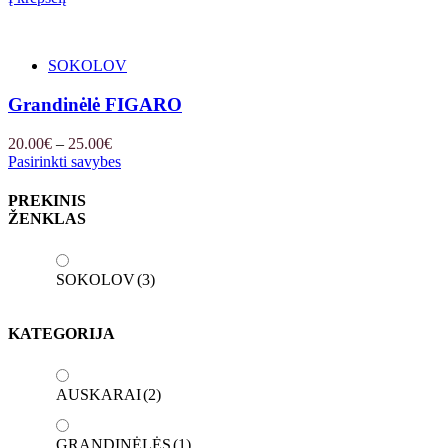
SOKOLOV
Grandinėlė FIGARO
Price
20.00
€
–
25.00
€
range:
Pasirinkti savybes
20.00€
through
PREKINIS
25.00€
ŽENKLAS
SOKOLOV
(3)
KATEGORIJA
AUSKARAI
(2)
GRANDINĖLĖS
(1)