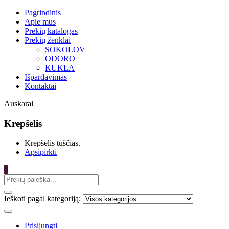
Pagrindinis
Apie mus
Prekių katalogas
Prekių ženklai
SOKOLOV
ODORO
KUKLA
Išpardavimas
Kontaktai
Auskarai
Krepšelis
Krepšelis tuščias.
Apsipirkti
0
Ieškoti pagal kategoriją:
Prisijungti