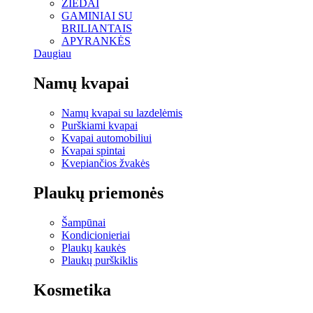
ŽIEDAI
GAMINIAI SU
BRILIANTAIS
APYRANKĖS
Daugiau
Namų kvapai
Namų kvapai su lazdelėmis
Purškiami kvapai
Kvapai automobiliui
Kvapai spintai
Kvepiančios žvakės
Plaukų priemonės
Šampūnai
Kondicionieriai
Plaukų kaukės
Plaukų purškiklis
Kosmetika