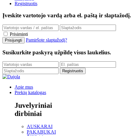
Registruotis
Įveskite vartotojo vardą arba el. paštą ir slaptažodį.
Prisiminti
Pamiršote slaptažodį?
Susikurkite paskyrą užpildę visus laukelius.
Apie mus
Prekių katalogas
Juvelyriniai
dirbiniai
AUSKARAI
PAKABUKAI