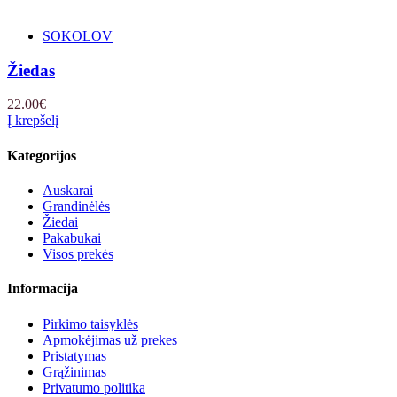
SOKOLOV
Žiedas
22.00
€
Į krepšelį
Kategorijos
Auskarai
Grandinėlės
Žiedai
Pakabukai
Visos prekės
Informacija
Pirkimo taisyklės
Apmokėjimas už prekes
Pristatymas
Grąžinimas
Privatumo politika