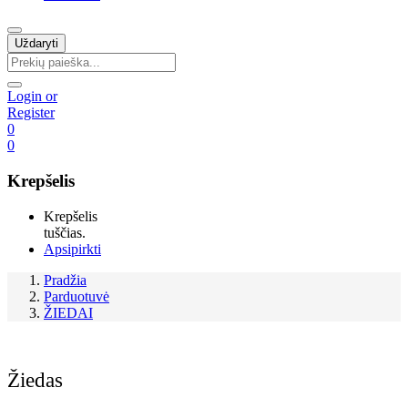
Uždaryti
Login or
Register
0
0
Krepšelis
Krepšelis
tuščias.
Apsipirkti
Pradžia
Parduotuvė
ŽIEDAI
Žiedas