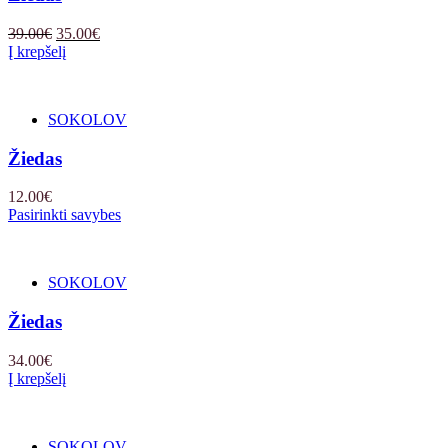
Original
Current
39.00
€
35.00
€
price
price
Į krepšelį
was:
is:
39.00€.
35.00€.
SOKOLOV
Žiedas
12.00
€
Pasirinkti savybes
SOKOLOV
Žiedas
34.00
€
Į krepšelį
SOKOLOV