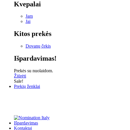
Kvepalai
Jam
Jai
Kitos prekės
Dovanų čekis
Išpardavimas!
Prekės su nuolaidom.
Žiūrėti
Sale!
Prekių ženklai
Išpardavimas
Kontaktai