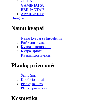
ŽIEDAI
GAMINIAI SU
BRILIANTAIS
APYRANKĖS
Daugiau
Namų kvapai
Namų kvapai su lazdelėmis
Purškiami kvapai
Kvapai automobiliui
Kvapai spintai
Kvepiančios žvakės
Plaukų priemonės
Šampūnai
Kondicionieriai
Plaukų kaukės
Plaukų purškiklis
Kosmetika