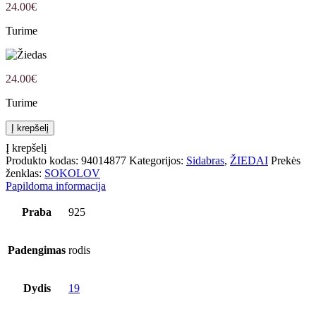
24.00
€
Turime
24.00
€
Turime
produkto
Į krepšelį
kiekis: Žiedas
Į krepšelį
Produkto kodas:
94014877
Kategorijos:
Sidabras
,
ŽIEDAI
Prekės
ženklas:
SOKOLOV
Papildoma informacija
Praba
925
Padengimas
rodis
Dydis
19