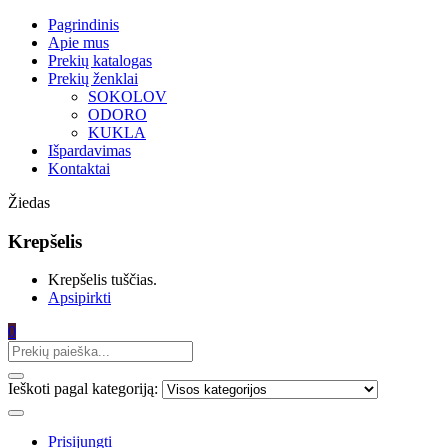
Pagrindinis
Apie mus
Prekių katalogas
Prekių ženklai
SOKOLOV
ODORO
KUKLA
Išpardavimas
Kontaktai
Žiedas
Krepšelis
Krepšelis tuščias.
Apsipirkti
0
Ieškoti pagal kategoriją:
Prisijungti