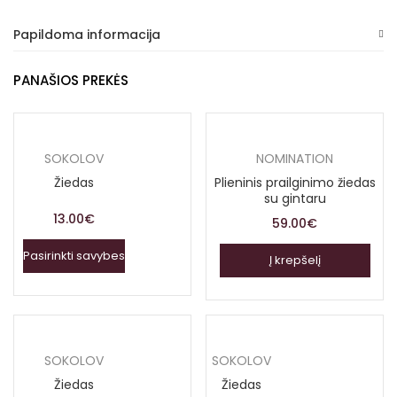
Papildoma informacija
PANAŠIOS PREKĖS
SOKOLOV
NOMINATION
Žiedas
Plieninis prailginimo žiedas
su gintaru
13.00
€
59.00
€
Pasirinkti savybes
Į krepšelį
SOKOLOV
SOKOLOV
Žiedas
Žiedas