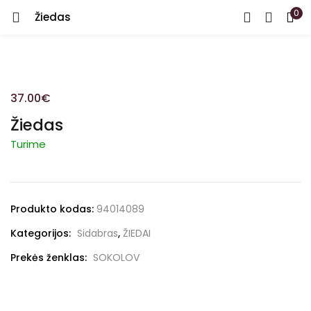
0
Žiedas
PRISIJUNGTI
REGISTRUOTIS
Įveskite vartotojo vardą arba el. paštą ir slaptažodį.
37.00
€
Žiedas
Turime
Prisiminti
Produkto kodas:
94014089
Pamiršote slaptažodį?
Kategorijos:
Sidabras
,
ŽIEDAI
Prekės ženklas:
SOKOLOV