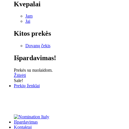
Kvepalai
Jam
Jai
Kitos prekės
Dovanų čekis
Išpardavimas!
Prekės su nuolaidom.
Žiūrėti
Sale!
Prekių ženklai
Išpardavimas
Kontaktai