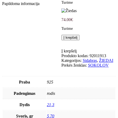
Turime
Papildoma informacija
74.00
€
Turime
produkto
Į krepšelį
kiekis:
Žiedas
Į krepšelį
Produkto kodas:
92011913
Kategorijos:
Sidabras
,
ŽIEDAI
Prekės ženklas:
SOKOLOV
Praba
925
Padengimas
rodis
Dydis
21,3
Svoris, gr
5,70