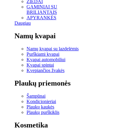
ŽIEDAI
GAMINIAI SU
BRILIANTAIS
APYRANKĖS
Daugiau
Namų kvapai
Namų kvapai su lazdelėmis
Purškiami kvapai
Kvapai automobiliui
Kvapai spintai
Kvepiančios žvakės
Plaukų priemonės
Šampūnai
Kondicionieriai
Plaukų kaukės
Plaukų purškiklis
Kosmetika