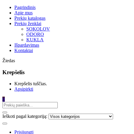
Pagrindinis
Apie mus
Prekių katalogas
Prekių ženklai
SOKOLOV
ODORO
KUKLA
Išpardavimas
Kontaktai
Žiedas
Krepšelis
Krepšelis tuščias.
Apsipirkti
0
Ieškoti pagal kategoriją:
Prisijungti