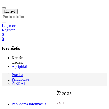
Uždaryti
Login or
Register
0
0
Krepšelis
Krepšelis
tuščias.
Apsipirkti
Pradžia
Parduotuvė
ŽIEDAI
Žiedas
74.00
€
Papildoma informacija