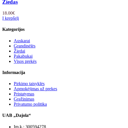
Žiedas
18.00
€
Į krepšelį
Kategorijos
Auskarai
Grandinėlės
Žiedai
Pakabukai
Visos prekės
Informacija
Pirkimo taisyklės
Apmokėjimas už prekes
Pristatymas
Grąžinimas
Privatumo politika
UAB „Dajola“
Įm.k.: 300594278