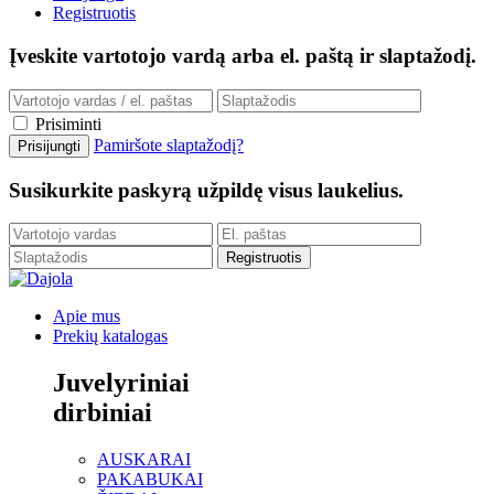
Registruotis
Įveskite vartotojo vardą arba el. paštą ir slaptažodį.
Prisiminti
Pamiršote slaptažodį?
Susikurkite paskyrą užpildę visus laukelius.
Apie mus
Prekių katalogas
Juvelyriniai
dirbiniai
AUSKARAI
PAKABUKAI