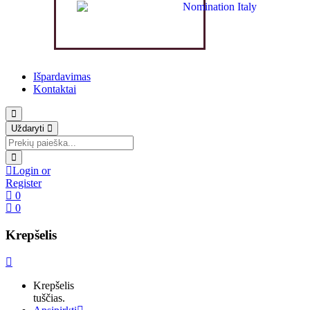
Išpardavimas
Kontaktai
Uždaryti
Login or
Register
0
0
Krepšelis
Krepšelis
tuščias.