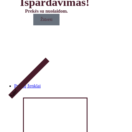
Išpardavimas!
Prekės su nuolaidom.
Žiūrėti
Prekių ženklai
Sale!