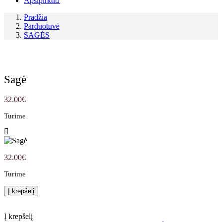
Apsipirkti
Pradžia
Parduotuvė
SAGĖS
Sagė
32.00
€
Turime
32.00
€
Turime
Į krepšelį
Į krepšelį