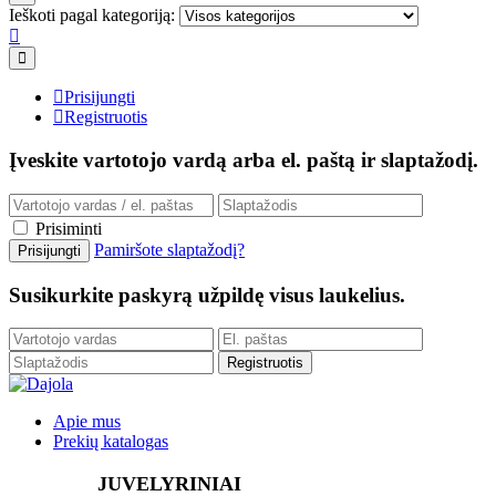
Ieškoti pagal kategoriją:
Prisijungti
Registruotis
Įveskite vartotojo vardą arba el. paštą ir slaptažodį.
Prisiminti
Pamiršote slaptažodį?
Susikurkite paskyrą užpildę visus laukelius.
Apie mus
Prekių katalogas
JUVELYRINIAI