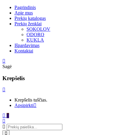
Pagrindinis
Apie mus
Prekių katalogas
Prekių ženklai
SOKOLOV
ODORO
KUKLA
Išpardavimas
Kontaktai
Sagė
Krepšelis
Krepšelis tuščias.
Apsipirkti
0