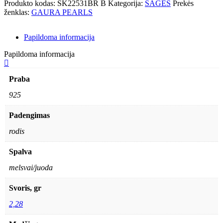
Produkto kodas:
SK22531BR B
Kategorija:
SAGĖS
Prekės
ženklas:
GAURA PEARLS
Papildoma informacija
Papildoma informacija
Praba
925
Padengimas
rodis
Spalva
melsvai/juoda
Svoris, gr
2,28