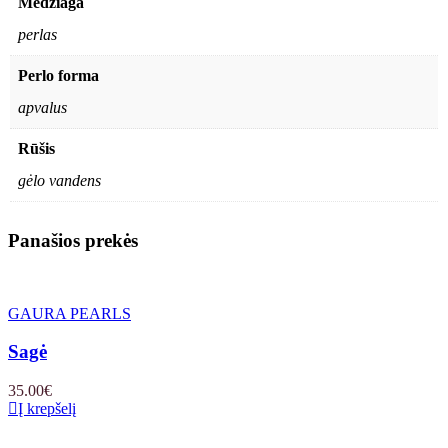
Medžiaga
perlas
Perlo forma
apvalus
Rūšis
gėlo vandens
Panašios prekės
GAURA PEARLS
Sagė
35.00
€
Į krepšelį