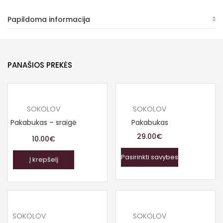
Papildoma informacija
PANAŠIOS PREKĖS
SOKOLOV
SOKOLOV
Pakabukas – sraigė
Pakabukas
29.00
€
10.00
€
Pasirinkti savybes
Į krepšelį
SOKOLOV
SOKOLOV