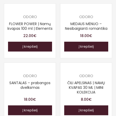
ODORO
ODORO
FLOWER POWER | Namų
MEDAUS MĖNUO –
kvapas 100 ml | Elements
Nesibaigianti romantika
22.00
€
18.00
€
Į krepšelį
Į krepšelį
ODORO
ODORO
SANTALAS – prabangos
ČILI APELSINAS | NAMŲ
dvelksmas
KVAPAS 30 ML | MINI
KOLEKCIJA
18.00
€
8.00
€
Į krepšelį
Į krepšelį