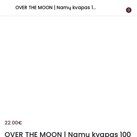
OVER THE MOON | Namų kvapas 100 ml | Elements
PRISIJUNGTI
REGISTRUOTIS
0
Įveskite vartotojo vardą arba el. paštą ir slaptažodį.
Prisiminti
Pamiršote slaptažodį?
22.00
€
OVER THE MOON | Namų kvapas 100