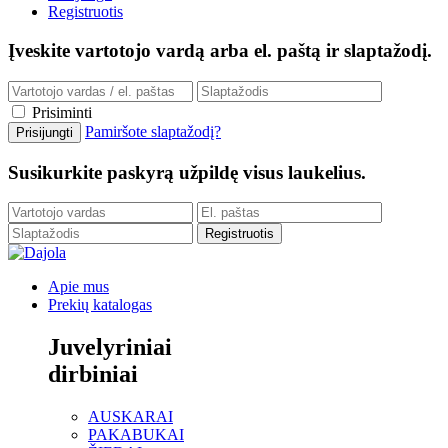
Registruotis
Įveskite vartotojo vardą arba el. paštą ir slaptažodį.
Prisiminti
Pamiršote slaptažodį?
Susikurkite paskyrą užpildę visus laukelius.
Apie mus
Prekių katalogas
Juvelyriniai
dirbiniai
AUSKARAI
PAKABUKAI