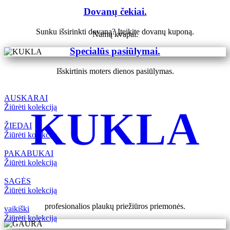
Dovanų čekiai.
Sunku išsirinkti dovaną? Įteikite dovanų kuponą.
Namų kvapai.
Specialūs pasiūlymai.
Išskirtinis moters dienos pasiūlymas.
AUSKARAI
Žiūrėti kolekciją
KUKLA
ŽIEDAI
Žiūrėti kolekciją
PAKABUKAI
Žiūrėti kolekciją
SAGĖS
Žiūrėti kolekciją
profesionalios plaukų priežiūros priemonės.
vaikiški
Žiūrėti kolekciją