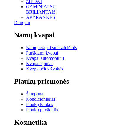
ŽIEDAI
GAMINIAI SU
BRILIANTAIS
APYRANKĖS
Daugiau
Namų kvapai
Namų kvapai su lazdelėmis
Purškiami kvapai
Kvapai automobiliui
Kvapai spintai
Kvepiančios žvakės
Plaukų priemonės
Šampūnai
Kondicionieriai
Plaukų kaukės
Plaukų purškiklis
Kosmetika