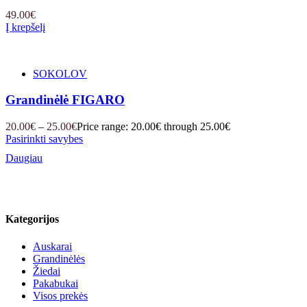
49.00
€
Į krepšelį
SOKOLOV
Grandinėlė FIGARO
20.00
€
–
25.00
€
Price range: 20.00€ through 25.00€
Pasirinkti savybes
Daugiau
Kategorijos
Auskarai
Grandinėlės
Žiedai
Pakabukai
Visos prekės