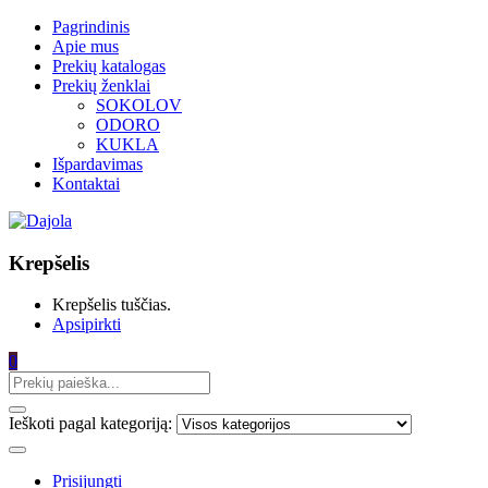
Pagrindinis
Apie mus
Prekių katalogas
Prekių ženklai
SOKOLOV
ODORO
KUKLA
Išpardavimas
Kontaktai
Krepšelis
Krepšelis tuščias.
Apsipirkti
0
Ieškoti pagal kategoriją:
Prisijungti