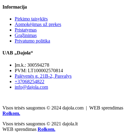
Informacija
Pirkimo taisyklės
Apmokėjimas už prekes
Pristatymas
Grąžinimas
Privatumo politika
UAB „Dajola“
Įm.k.: 300594278
PVM: LT100002570814
Palėvenės g. 21B-2, Pasvalys
+37068254822
info@dajola.com
Visos teisės saugomos © 2024 dajola.com | WEB sprendimas
Rolkom.
Visos teisės saugomos © 2021 dajola.lt
WEB sprendimas
Rolkom.