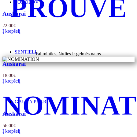
PROUVÉ
SOKOLOV
Auskarai
22.00
€
Į krepšelį
SENTIELL
Tai minties, širdies ir gelmės natos.
Auskarai
18.00
€
Į krepšelį
NOMINAT
GAURA PEARLS
Auskarai
56.00
€
Į krepšelį