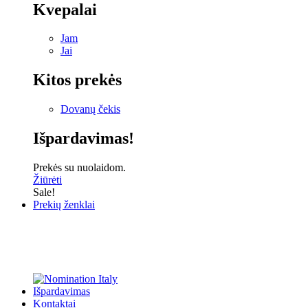
Kvepalai
Jam
Jai
Kitos prekės
Dovanų čekis
Išpardavimas!
Prekės su nuolaidom.
Žiūrėti
Sale!
Prekių ženklai
Išpardavimas
Kontaktai