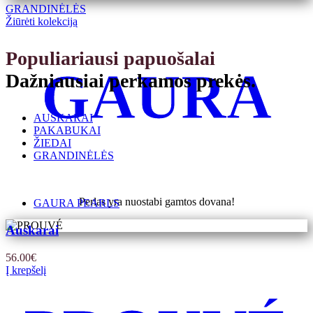
GRANDINĖLĖS
Žiūrėti kolekciją
Populiariausi papuošalai
GAURA
Dažniausiai perkamos prekės.
AUSKARAI
PAKABUKAI
ŽIEDAI
GRANDINĖLĖS
Perlas yra nuostabi gamtos dovana!
GAURA PEARLS
Auskarai
56.00
€
Į krepšelį