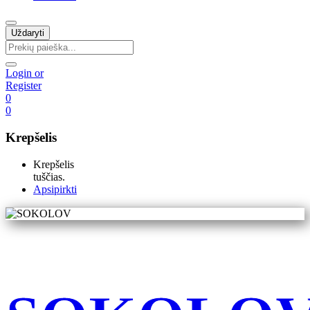
Uždaryti
Login or
Register
0
0
Krepšelis
Krepšelis
tuščias.
Apsipirkti