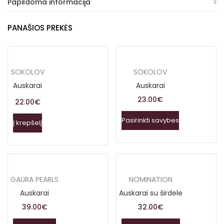
Papildoma informacija
PANAŠIOS PREKĖS
SOKOLOV
SOKOLOV
Auskarai
Auskarai
23.00
€
22.00
€
Pasirinkti savybes
Į krepšelį
GAURA PEARLS
NOMINATION
Auskarai
Auskarai su širdele
39.00
€
32.00
€