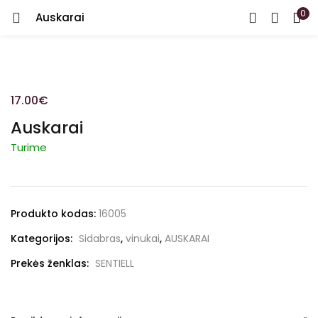
0
Auskarai
PRISIJUNGTI
REGISTRUOTIS
Įveskite vartotojo vardą arba el. paštą ir slaptažodį.
17.00
€
Auskarai
Turime
Prisiminti
Produkto kodas:
16005
Pamiršote slaptažodį?
Kategorijos:
Sidabras
,
vinukai
,
AUSKARAI
Prekės ženklas:
SENTIELL