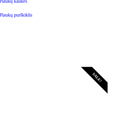
Plaukų kaukės
Plaukų purškiklis
SALE!
Išpardavimas!
Prekės su nuolaidom.
Žiūrėti