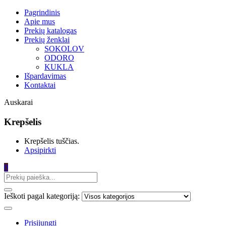
Pagrindinis
Apie mus
Prekių katalogas
Prekių ženklai
SOKOLOV
ODORO
KUKLA
Išpardavimas
Kontaktai
Auskarai
Krepšelis
Krepšelis tuščias.
Apsipirkti
0
Ieškoti pagal kategoriją:
Prisijungti