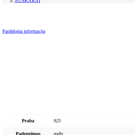
AUSKARAI
Papildoma informacija
Praba
925
Padengimas
rodis