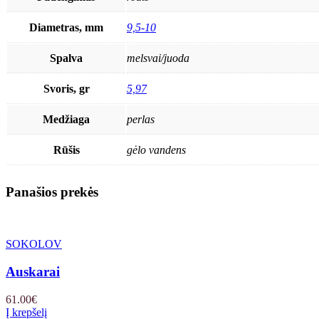
Diametras, mm
9,5-10
Spalva
melsvai/juoda
Svoris, gr
5,97
Medžiaga
perlas
Rūšis
gėlo vandens
Panašios prekės
SOKOLOV
Auskarai
61.00
€
Į krepšelį