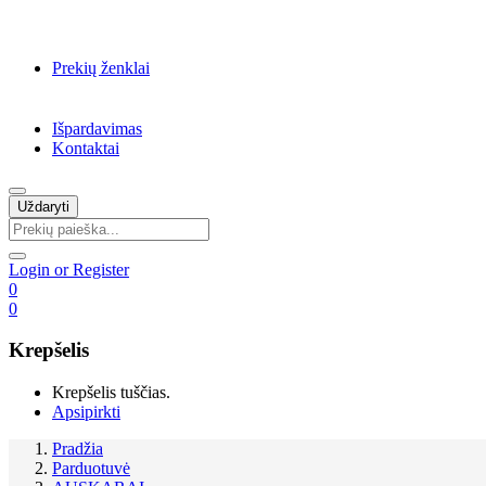
Prekių ženklai
Išpardavimas
Kontaktai
Uždaryti
Login or Register
0
0
Krepšelis
Krepšelis tuščias.
Apsipirkti
Pradžia
Parduotuvė