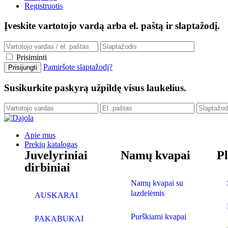
Registruotis
Įveskite vartotojo vardą arba el. paštą ir slaptažodį.
Prisiminti
Pamiršote slaptažodį?
Susikurkite paskyrą užpildę visus laukelius.
Apie mus
Prekių katalogas
Juvelyriniai
Namų kvapai
P
dirbiniai
Namų kvapai su
lazdelėmis
AUSKARAI
Purškiami kvapai
PAKABUKAI