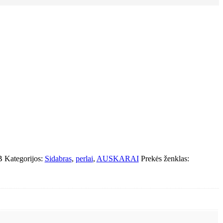
B
Kategorijos:
Sidabras
,
perlai
,
AUSKARAI
Prekės ženklas: