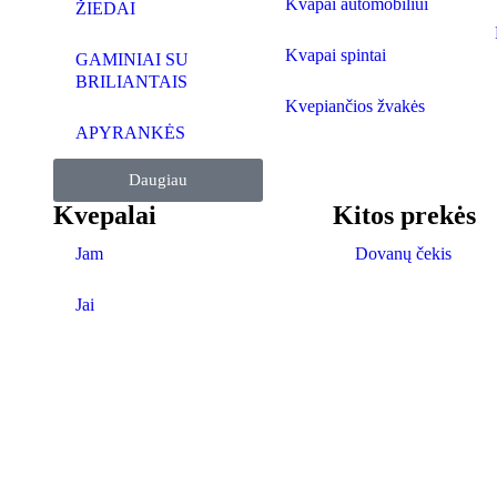
Kvapai automobiliui
ŽIEDAI
Kvapai spintai
GAMINIAI SU
BRILIANTAIS
Kvepiančios žvakės
APYRANKĖS
Daugiau
Kvepalai
Kitos prekės
Jam
Dovanų čekis
Jai