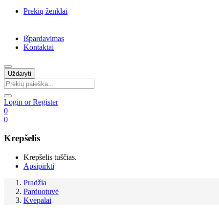
Prekių ženklai
Išpardavimas
Kontaktai
Uždaryti
Login or Register
0
0
Krepšelis
Krepšelis tuščias.
Apsipirkti
Pradžia
Parduotuvė
Kvepalai