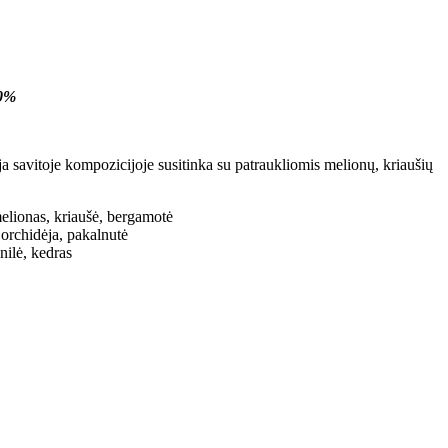
0%
a savitoje kompozicijoje susitinka su patraukliomis melionų, kriaušių
elionas, kriaušė, bergamotė
 orchidėja, pakalnutė
nilė, kedras