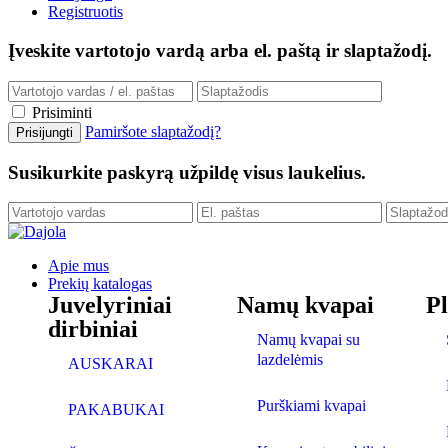
Registruotis
Įveskite vartotojo vardą arba el. paštą ir slaptažodį.
Prisiminti
Pamiršote slaptažodį?
Susikurkite paskyrą užpildę visus laukelius.
Apie mus
Prekių katalogas
Juvelyriniai
Namų kvapai
P
dirbiniai
Namų kvapai su
lazdelėmis
AUSKARAI
Purškiami kvapai
PAKABUKAI