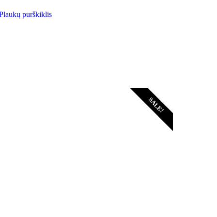
Plaukų purškiklis
SALE!
Išpardavimas!
Prekės su nuolaidom.
Žiūrėti