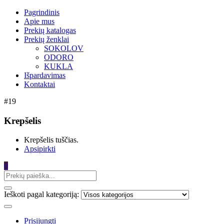
Pagrindinis
Apie mus
Prekių katalogas
Prekių ženklai
SOKOLOV
ODORO
KUKLA
Išpardavimas
Kontaktai
#19
Krepšelis
Krepšelis tuščias.
Apsipirkti
0
Ieškoti pagal kategoriją:
Prisijungti