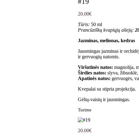
#19
20.00
€
Tūris:
50 ml
Prancūziškų kvapiųjų aliejų:
2
Jazminas, melionas, kedras
Jausmingas jazminas ir orchidėj
ir gervuogių natomis.
Viršutinės natos:
magnolija, m
Širdies natos:
slyva, žibuoklė,
Apatinės natos:
gervuogės, va
Kvepalai su stipria projekcija.
Gėlių-vaisių ir jausmingas.
Turime
20.00
€