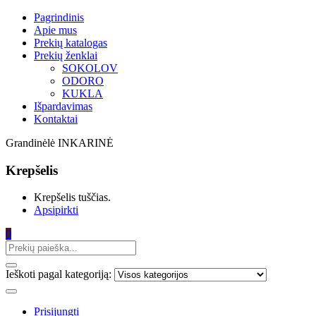
Pagrindinis
Apie mus
Prekių katalogas
Prekių ženklai
SOKOLOV
ODORO
KUKLA
Išpardavimas
Kontaktai
Grandinėlė INKARINĖ
Krepšelis
Krepšelis tuščias.
Apsipirkti
0
Ieškoti pagal kategoriją:
Prisijungti