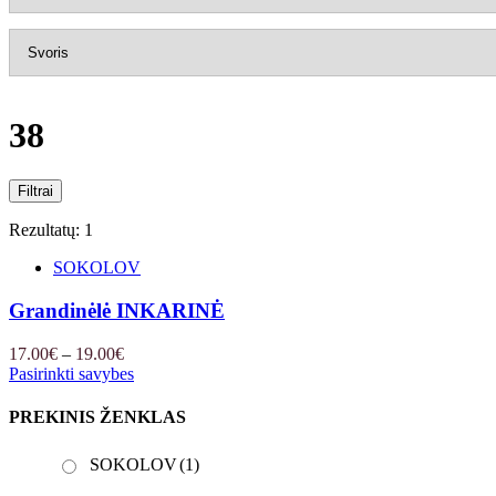
38
Filtrai
Rezultatų: 1
SOKOLOV
Grandinėlė INKARINĖ
Price
17.00
€
–
19.00
€
range:
Pasirinkti savybes
17.00€
through
PREKINIS ŽENKLAS
19.00€
SOKOLOV
(1)