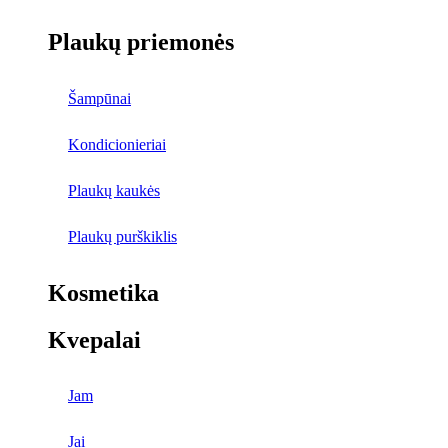
Plaukų priemonės
Šampūnai
Kondicionieriai
Plaukų kaukės
Plaukų purškiklis
Kosmetika
Kvepalai
Jam
Jai