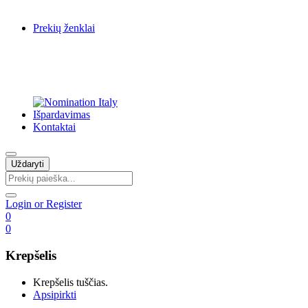
Prekių ženklai
Išpardavimas
Kontaktai
Uždaryti
Login or Register
0
0
Krepšelis
Krepšelis tuščias.
Apsipirkti