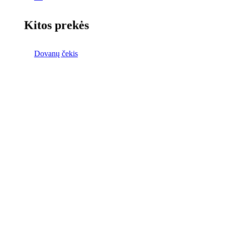
Kitos prekės
Dovanų čekis
Išpardavimas!
Prekės su nuolaidom.
Žiūrėti