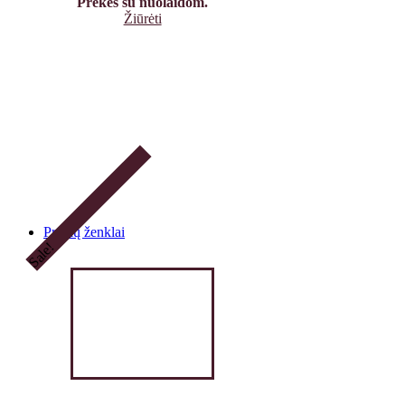
Prekės su nuolaidom.
Žiūrėti
Prekių ženklai
Sale!