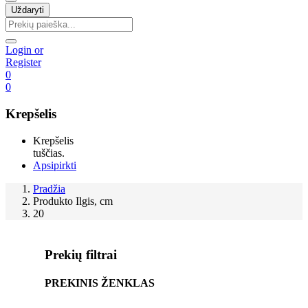
Uždaryti
Login or
Register
0
0
Krepšelis
Krepšelis
tuščias.
Apsipirkti
Pradžia
Produkto Ilgis, cm
20
Prekių filtrai
PREKINIS ŽENKLAS