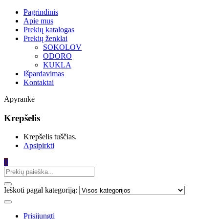
Pagrindinis
Apie mus
Prekių katalogas
Prekių ženklai
SOKOLOV
ODORO
KUKLA
Išpardavimas
Kontaktai
Apyrankė
Krepšelis
Krepšelis tuščias.
Apsipirkti
0
Ieškoti pagal kategoriją:
Prisijungti