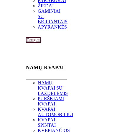
PAKABUKAI
ŽIEDAI
GAMINIAI
SU
BRILIANTAIS
APYRANKĖS
Daugiau
NAMŲ KVAPAI
NAMŲ
KVAPAI SU
LAZDELĖMIS
PURŠKIAMI
KVAPAI
KVAPAI
AUTOMOBILIUI
KVAPAI
SPINTAI
KVEPIANČIOS