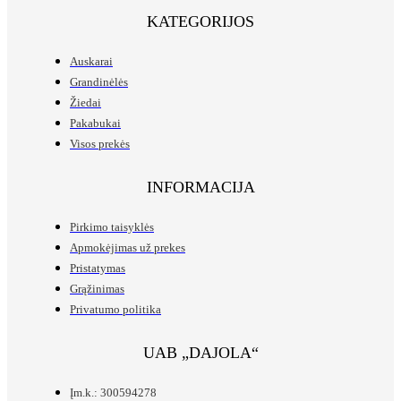
KATEGORIJOS
Auskarai
Grandinėlės
Žiedai
Pakabukai
Visos prekės
INFORMACIJA
Pirkimo taisyklės
Apmokėjimas už prekes
Pristatymas
Grąžinimas
Privatumo politika
UAB „DAJOLA“
Įm.k.: 300594278